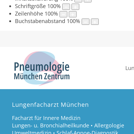
Schriftgröße
100
%
Zeilenhöhe
100
%
Buchstabenabstand
100
%
Lun
Lungenfacharzt München
Facharzt für Innere Medizin
Lungen- u. Bronchialheilkunde • Allergologie
Umweltmedizin • Schlaf-Apnoe-Diagnostik